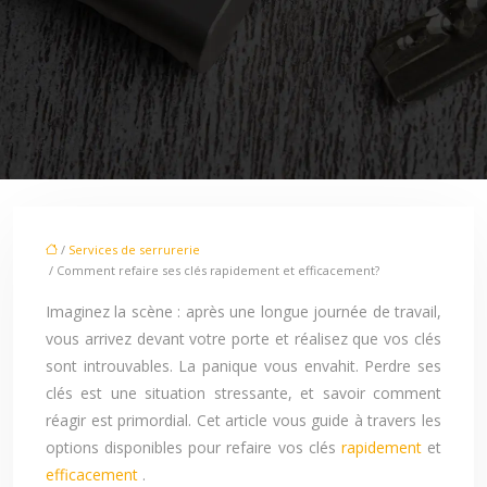
/
Services de serrurerie
/ Comment refaire ses clés rapidement et efficacement?
Imaginez la scène : après une longue journée de travail,
vous arrivez devant votre porte et réalisez que vos clés
sont introuvables. La panique vous envahit. Perdre ses
clés est une situation stressante, et savoir comment
réagir est primordial. Cet article vous guide à travers les
options disponibles pour refaire vos clés
rapidement
et
efficacement
.