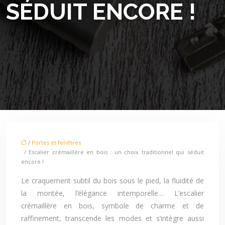
SÉDUIT ENCORE !
/
Portes et fenêtres
/ Escalier crémaillère en bois : un choix traditionnel qui séduit
encore !
Le craquement subtil du bois sous le pied, la fluidité de
la montée, l’élégance intemporelle… L’escalier
crémaillère en bois, symbole de charme et de
raffinement, transcende les modes et s’intègre aussi