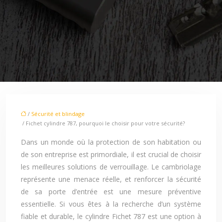
/
Sécurité et blindage
/ Fichet cylindre 787, pourquoi le choisir pour votre sécurité?
Dans un monde où la protection de son habitation ou
de son entreprise est primordiale, il est crucial de choisir
les meilleures solutions de verrouillage. Le cambriolage
représente une menace réelle, et renforcer la sécurité
de sa porte d’entrée est une mesure préventive
essentielle. Si vous êtes à la recherche d’un système
fiable et durable, le cylindre Fichet 787 est une option à