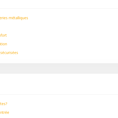
series métalliques
nfort
ation
 sécurisées
rtes?
entrée