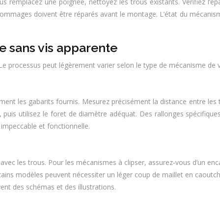
us remplacez une poignée, nettoyez les trous existants. Vérifiez l’
 dommages doivent être réparés avant le montage. L’état du mécanism
e sans vis apparente
. Le processus peut légèrement varier selon le type de mécanisme de 
ement les gabarits fournis. Mesurez précisément la distance entre les 
is, puis utilisez le foret de diamètre adéquat. Des rallonges spécifi
n impeccable et fonctionnelle.
t avec les trous. Pour les mécanismes à clipser, assurez-vous d’un en
Certains modèles peuvent nécessiter un léger coup de maillet en caou
vent des schémas et des illustrations.