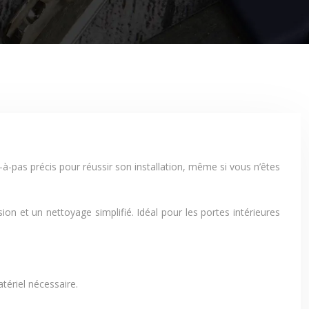
-pas précis pour réussir son installation, même si vous n’êtes
on et un nettoyage simplifié. Idéal pour les portes intérieures
tériel nécessaire.