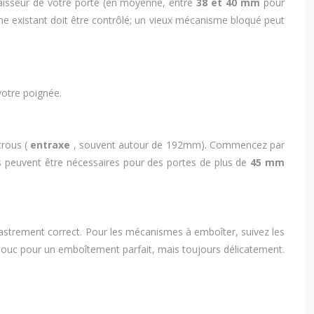
épaisseur de votre porte (en moyenne, entre
38 et 40 mm
pour
e existant doit être contrôlé; un vieux mécanisme bloqué peut
votre poignée.
trous (
entraxe
, souvent autour de 192mm). Commencez par
ques peuvent être nécessaires pour des portes de plus de
45 mm
castrement correct. Pour les mécanismes à emboîter, suivez les
tchouc pour un emboîtement parfait, mais toujours délicatement.