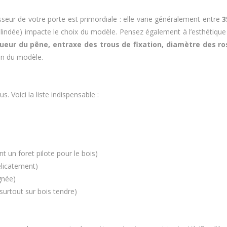
sseur de votre porte est primordiale : elle varie généralement entre
3
 blindée) impacte le choix du modèle. Pensez également à l’esthétique
ueur du pêne, entraxe des trous de fixation, diamètre des r
on du modèle.
 Voici la liste indispensable :
 un foret pilote pour le bois)
élicatement)
gnée)
surtout sur bois tendre)