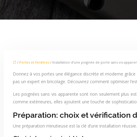
/
Portes et fenêtres
/ Installation d’une poignée de porte sans vis appare
Donnez à vos portes une élégance discrète et moderne grâce à 
pas un expert en bricolage. Découvrez comment optimiser l’est
Les poignées sans vis apparente sont non seulement plus esthét
comme extérieures, elles ajoutent une touche de sophisticatio
Préparation: choix et vérification
Une préparation minutieuse est la clé d’une installation réussi